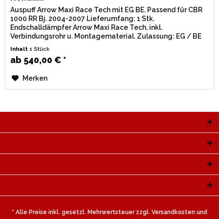
Auspuff Arrow Maxi Race Tech mit EG BE. Passend für CBR
1000 RR Bj. 2004-2007 Lieferumfang: 1 Stk.
Endschalldämpfer Arrow Maxi Race Tech, inkl.
Verbindungsrohr u. Montagematerial. Zulassung: EG / BE
(Straßenzulassung) mit eingestanzter...
Inhalt
1 Stück
ab 540,00 € *
Merken
Service Hotline
Shop Service
Informationen
Newsletter
* Alle Preise inkl. gesetzl. Mehrwertsteuer zzgl.
Versandkosten
und