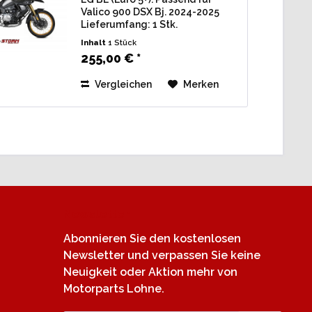
Valico 900 DSX Bj. 2024-2025
Lieferumfang: 1 Stk.
Endschalldämpfer Storm
Inhalt
1 Stück
schwarz oval, inkl.
255,00 € *
Verbindungsrohr u.
Montagematerial. Zulassung: EG
Vergleichen
Merken
/ BE (Straßenzulassung) mit...
Newsletter
Abonnieren Sie den kostenlosen
Newsletter und verpassen Sie keine
Neuigkeit oder Aktion mehr von
Motorparts Lohne.