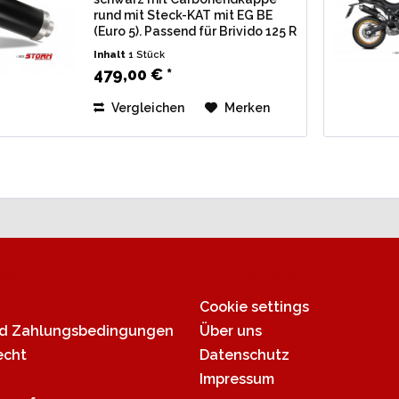
rund mit Steck-KAT mit EG BE
(Euro 5). Passend für Brivido 125 R
Bj. 2023-2024 Lieferumfang: 1
Inhalt
1 Stück
Stk. Endschalldämpfer Storm GP-
479,00 € *
C schwarz mit Carbonkappe, inkl.
Krümmerrohr, Steck-KAT u....
Vergleichen
Merken
ce
Informationen
Cookie settings
nd Zahlungsbedingungen
Über uns
echt
Datenschutz
Impressum