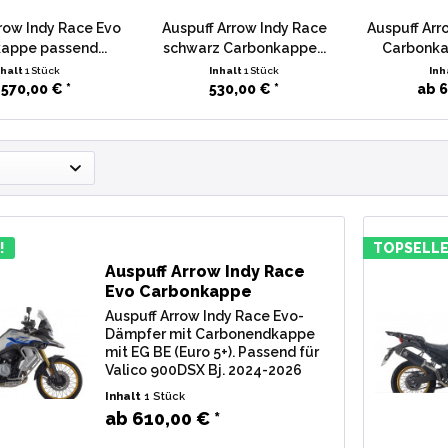
row Indy Race Evo
Auspuff Arrow Indy Race
Auspuff Arr
appe passend...
schwarz Carbonkappe...
Carbonka
nhalt
1 Stück
Inhalt
1 Stück
Inh
570,00 € *
530,00 € *
ab 6
!
TOPSELLE
Auspuff Arrow Indy Race
Evo Carbonkappe
passend...
Auspuff Arrow Indy Race Evo-
Dämpfer mit Carbonendkappe
mit EG BE (Euro 5+). Passend für
Valico 900DSX Bj. 2024-2026
Typ: DS900X Lieferumfang: 1
Inhalt
1 Stück
Stk. Endschalldämpfer Arrow
ab 610,00 € *
Indy Race Evo Carbonkappe, inkl.
Verbindungsrohr u....