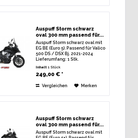
Auspuff Storm schwarz
oval 300 mm passend für...
Auspuff Storm schwarz oval mit
EG BE (Euro 5). Passend für Valico
500 DS / DSX Bj. 2021-2024
Lieferumfang: 1 Stk.
Endschalldämpfer Storm
Inhalt
1 Stück
schwarz oval, inkl.
249,00 € *
Verbindungsrohr u.
Montagematerial. Zulassung: EG
Vergleichen
Merken
/ BE (Straßenzulassung) mit...
Auspuff Storm schwarz
oval 300 mm passend für...
Auspuff Storm schwarz oval mit
EG BE (Euro 5+). Passend für