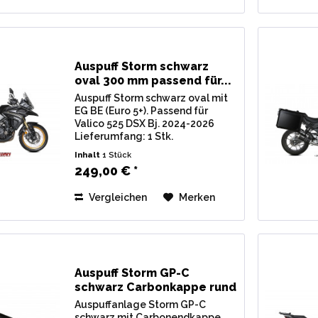
Auspuff Storm schwarz
oval 300 mm passend für...
Auspuff Storm schwarz oval mit
EG BE (Euro 5+). Passend für
Valico 525 DSX Bj. 2024-2026
Lieferumfang: 1 Stk.
Endschalldämpfer Storm
Inhalt
1 Stück
schwarz oval, inkl.
249,00 € *
Verbindungsrohr u.
Montagematerial. Zulassung: EG
Vergleichen
Merken
/ BE (Straßenzulassung) mit...
Auspuff Storm GP-C
schwarz Carbonkappe rund
300...
Auspuffanlage Storm GP-C
schwarz mit Carbonendkappe