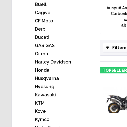
Buell
Auspuff Ar
Cagiva
Carbonk
CF Moto
I
ab 
Derbi
Ducati
GAS GAS
Filtern
Gilera
Harley Davidson
Honda
TOPSELLER
Husqvarna
Hyosung
Kawasaki
KTM
Kove
Kymco