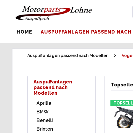
HOME
AUSPUFFANLAGEN PASSEND NACH
Auspuffanlagen passend nach Modellen
Voge
Auspuffanlagen
Topselle
passend nach
Modellen
Aprilia
TOPSELL
BMW
Benelli
Brixton