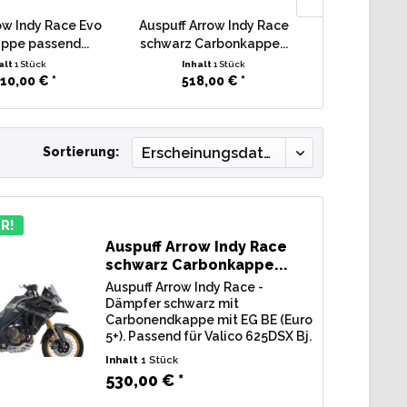
ow Indy Race Evo
Auspuff Arrow Indy Race
Auspuff MiV
ppe passend...
schwarz Carbonkappe...
rund Carbo
alt
1 Stück
Inhalt
1 Stück
Inha
10,00 € *
518,00 € *
579,
Sortierung:
R!
Auspuff Arrow Indy Race
schwarz Carbonkappe...
Auspuff Arrow Indy Race -
Dämpfer schwarz mit
Carbonendkappe mit EG BE (Euro
5+). Passend für Valico 625DSX Bj.
2025-2026 Typ: R712R
Inhalt
1 Stück
Lieferumfang: 1 Stk.
530,00 € *
Endschalldämpfer Arrow Indy
Race schwarz Carbonkappe, inkl.