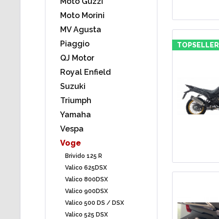
Moto Guzzi
Moto Morini
MV Agusta
Piaggio
TOPSELLER
QJ Motor
Royal Enfield
Suzuki
Triumph
Yamaha
Vespa
Voge
Brivido 125 R
Valico 625DSX
Valico 800DSX
Valico 900DSX
Valico 500 DS / DSX
Valico 525 DSX