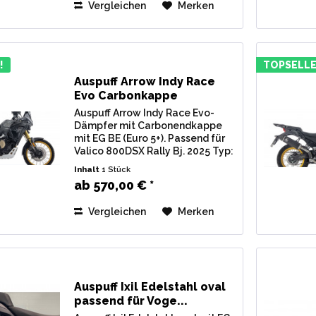
Vergleichen
Merken
!
TOPSELLE
Auspuff Arrow Indy Race
Evo Carbonkappe
passend...
Auspuff Arrow Indy Race Evo-
Dämpfer mit Carbonendkappe
mit EG BE (Euro 5+). Passend für
Valico 800DSX Rally Bj. 2025 Typ:
LX800-2 Lieferumfang: 1 Stk.
Inhalt
1 Stück
Endschalldämpfer Arrow Indy
ab 570,00 € *
Race Evo Carbonkappe, inkl.
Verbindungsrohr u....
Vergleichen
Merken
Auspuff Ixil Edelstahl oval
passend für Voge...