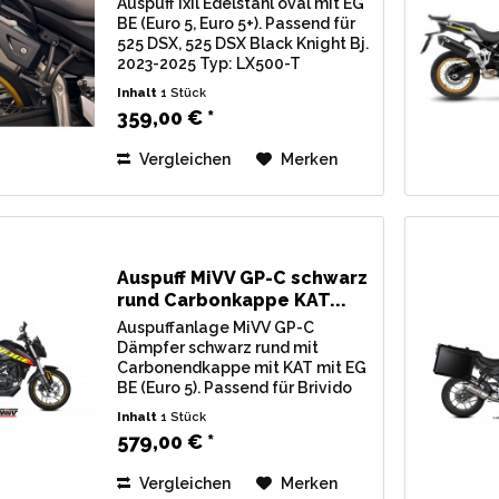
Auspuff Ixil Edelstahl oval mit EG
BE (Euro 5, Euro 5+). Passend für
525 DSX, 525 DSX Black Knight Bj.
2023-2025 Typ: LX500-T
Lieferumfang: 1 Stk.
Inhalt
1 Stück
Endschalldämpfer IXIL Edelstahl
359,00 € *
oval, inkl. Verbindungsrohr u.
Montagematerial. Zulassung:...
Vergleichen
Merken
Auspuff MiVV GP-C schwarz
rund Carbonkappe KAT...
Auspuffanlage MiVV GP-C
Dämpfer schwarz rund mit
Carbonendkappe mit KAT mit EG
BE (Euro 5). Passend für Brivido
125 R Bj. 2023-2024
Inhalt
1 Stück
Lieferumfang: 1 Stk.
579,00 € *
Endschalldämpfer MiVV GP-C
schwarz rund mit Carbonkappe,
Vergleichen
Merken
inkl. Krümmerrohr,...