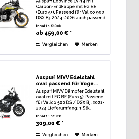
Auspuff Leovince LV-14 mit
Carbon-Endkappe mit EG BE
(Euro 5+). Passend für Valico 900
DSX Bj. 2024-2026 auch passend
für 35kw Version Lieferumfang: 1
Inhalt
1 Stück
Stk. Endschalldämpfer LeoVince
ab 459,00 € *
LV-14, inkl. Verbindungsrohr u.
Montagematerial....
Vergleichen
Merken
Auspuff MiVV Edelstahl
oval passend für Voge...
Auspuff MiVV Dämpfer Edelstahl
oval mit EG BE (Euro 5). Passend
für Valico 500 DS / DSX Bj. 2021-
2024 Lieferumfang: 1 Stk.
Endschalldämpfer MiVV
Inhalt
1 Stück
Edelstahl oval, inkl.
309,00 € *
Verbindungsrohr u.
Montagematerial. Zulassung: EG
Vergleichen
Merken
/ BE...