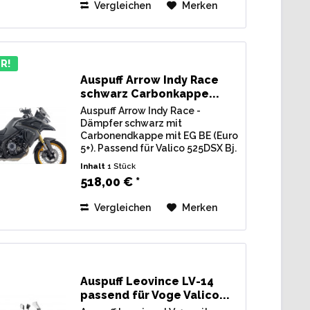
Vergleichen
Merken
Verbindungsrohr mit...
R!
Auspuff Arrow Indy Race
schwarz Carbonkappe...
Auspuff Arrow Indy Race -
Dämpfer schwarz mit
Carbonendkappe mit EG BE (Euro
5+). Passend für Valico 525DSX Bj.
2025 Typ: HR71 Lieferumfang: 1
Inhalt
1 Stück
Stk. Endschalldämpfer Arrow
518,00 € *
Indy Race schwarz Carbonkappe,
inkl. Verbindungsrohr u....
Vergleichen
Merken
Auspuff Leovince LV-14
passend für Voge Valico...