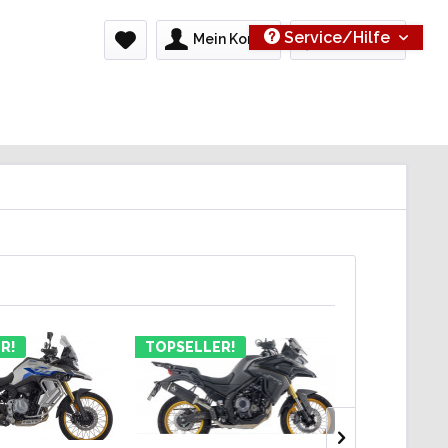
Service/Hilfe
Mein Konto
0,00 € *
R!
TOPSELLER!