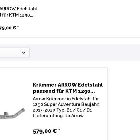
ARROW Edelstahl
 für KTM 1290...
79,00 € *
Krümmer ARROW Edelstahl
passend für KTM 1290...
Arrow Krümmer in Edelstahl für
1290 Super Adventure Baujahr:
2017-2020 Typ: B1 / C1 / D1
Lieferumfang: 1 x Arrow
Krümmer Edelstahl,
Montagematerial Material:
579,00 € *
Edelstahl Racing Krümmer ohne
KAT ohne EG BE (ohne E-Zeichen)