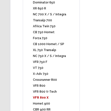
Dominator 650
XR 650 R
NC 700 X / S / Integra
Transalp 700
Africa Twin 750
CB 750 Hornet
Forza 750
CB 1000 Hornet / SP
XL 750 Transalp
NC 750 X / S / Integra
VFR 750 F
VT 750
X-Adv 750
Crossrunner 800
VFR 800
VFR 800 V-Tech
VFR 800 X
Hornet 900
CBR 900 RR