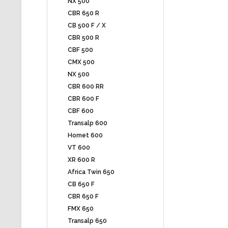
NX 500
CBR 650 R
CB 500 F / X
CBR 500 R
CBF 500
CMX 500
NX 500
CBR 600 RR
CBR 600 F
CBF 600
Transalp 600
Hornet 600
VT 600
XR 600 R
Africa Twin 650
CB 650 F
CBR 650 F
FMX 650
Transalp 650