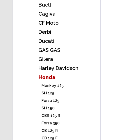
Buell
Cagiva
CF Moto
Derbi
Ducati
GAS GAS
Gilera
Harley Davidson
Honda
Monkey 125
SH 125
Forza 125
SH 150
CBR 125 R
Forza 350
CB 125 R
CB 125 F