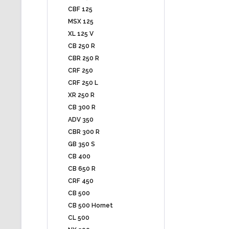
CBF 125
MSX 125
XL 125 V
CB 250 R
CBR 250 R
CRF 250
CRF 250 L
XR 250 R
CB 300 R
ADV 350
CBR 300 R
GB 350 S
CB 400
CB 650 R
CRF 450
CB 500
CB 500 Hornet
CL 500