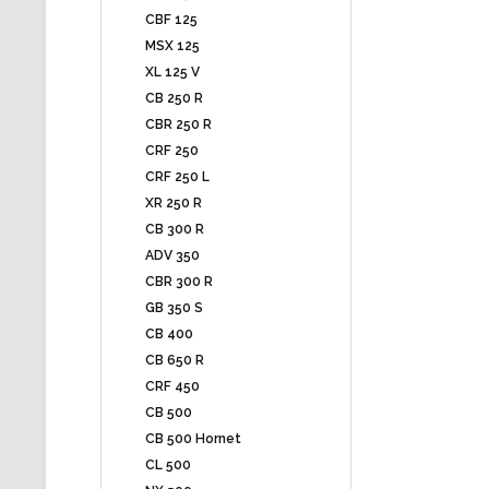
CBF 125
MSX 125
XL 125 V
CB 250 R
CBR 250 R
CRF 250
CRF 250 L
XR 250 R
CB 300 R
ADV 350
CBR 300 R
GB 350 S
CB 400
CB 650 R
CRF 450
CB 500
CB 500 Hornet
CL 500