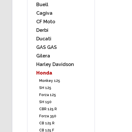
Buell
Cagiva
CF Moto
Derbi
Ducati
GAS GAS
Gilera
Harley Davidson
Honda
Monkey 125
SH 125
Forza 125
SH 150
CBR 125 R
Forza 350
CB 125 R
CB 125 F