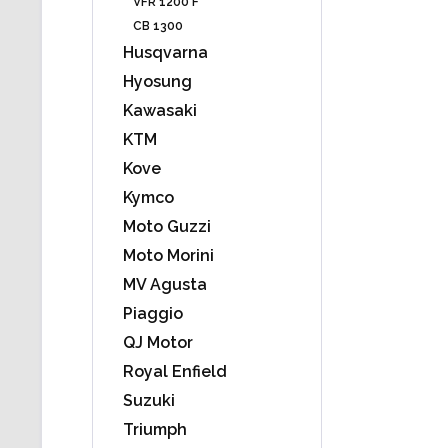
VFR 1200 F
CB 1300
Husqvarna
Hyosung
Kawasaki
KTM
Kove
Kymco
Moto Guzzi
Moto Morini
MV Agusta
Piaggio
QJ Motor
Royal Enfield
Suzuki
Triumph