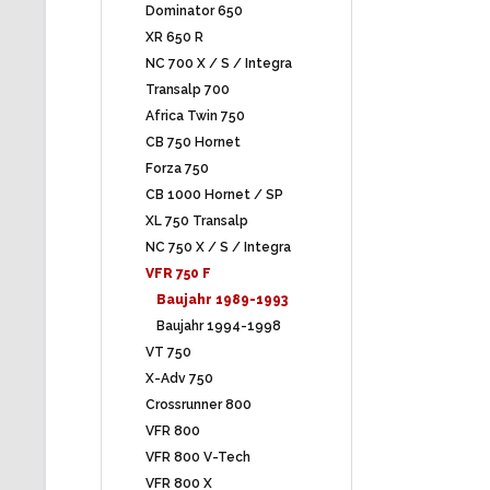
Dominator 650
XR 650 R
NC 700 X / S / Integra
Transalp 700
Africa Twin 750
CB 750 Hornet
Forza 750
CB 1000 Hornet / SP
XL 750 Transalp
NC 750 X / S / Integra
VFR 750 F
Baujahr 1989-1993
Baujahr 1994-1998
VT 750
X-Adv 750
Crossrunner 800
VFR 800
VFR 800 V-Tech
VFR 800 X