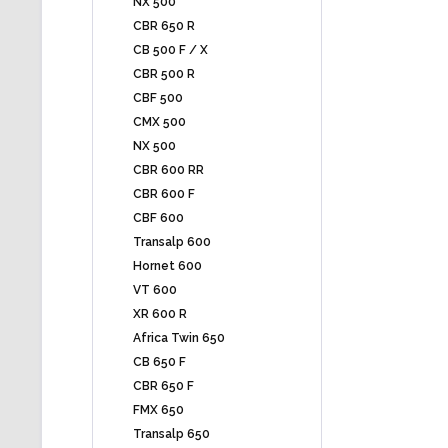
NX 500
CBR 650 R
CB 500 F / X
CBR 500 R
CBF 500
CMX 500
NX 500
CBR 600 RR
CBR 600 F
CBF 600
Transalp 600
Hornet 600
VT 600
XR 600 R
Africa Twin 650
CB 650 F
CBR 650 F
FMX 650
Transalp 650