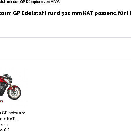
eich mit den GP Dämpfern von MIVV.
torm GP Edelstahl rund 300 mm KAT passend für Ho
m GP schwarz
mm KAT...
1 Stück
0 € *