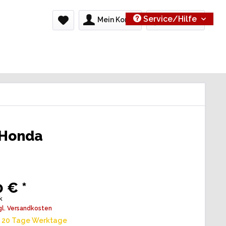
Service/Hilfe
Mein Konto
0,00 € *
 Honda
 € *
k
gl. Versandkosten
t 20 Tage Werktage