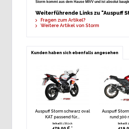
Storm kommt aus dem Hause MIVV und ist absolut baugl
Weiterführende Links zu "Auspuff S
Fragen zum Artikel?
Weitere Artikel von Storm
Kunden haben sich ebenfalls angesehen
Auspuff Storm schwarz oval
Auspuff Stor
KAT passend für...
rund 300 
Inhalt
1 Stück
Inhalt
479,00 € *
419,0