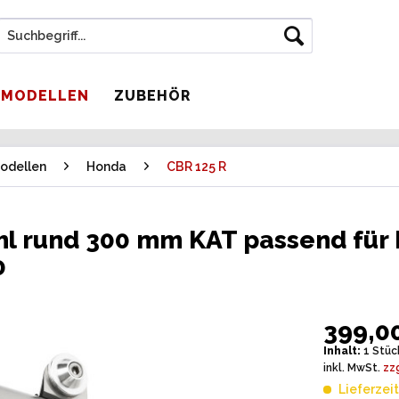
 MODELLEN
ZUBEHÖR
odellen
Honda
CBR 125 R
hl rund 300 mm KAT passend für
0
399,00
Inhalt:
1 Stüc
inkl. MwSt.
zz
Lieferzei