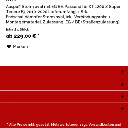
Auspuff Storm oval mit EG BE. Passend für XT 1200 Z Super
Tenere Bj. 2010-2020 Lieferumfang: 1 Stk.
Endschalldämpfer Storm oval, inkl. Verbindungsrohr u.
Montagematerial. Zulassung: EG / BE (Straßenzulassung)
mit eingestanzter e-Nummer....
Inhalt
1 Stück
ab 229,00 € *
Merken
Service Hotline
Shop Service
Informationen
Newsletter
* Alle Preise inkl. gesetzl. Mehrwertsteuer zzgl.
Versandkosten
und