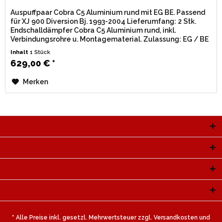
Auspuffpaar Cobra C5 Aluminium rund mit EG BE. Passend
für XJ 900 Diversion Bj. 1993-2004 Lieferumfang: 2 Stk.
Endschalldämpfer Cobra C5 Aluminium rund, inkl.
Verbindungsrohre u. Montagematerial. Zulassung: EG / BE
(Straßenzulassung) mit...
Inhalt
1 Stück
629,00 € *
Merken
Service Hotline
Shop Service
Informationen
Newsletter
* Alle Preise inkl. gesetzl. Mehrwertsteuer zzgl.
Versandkosten
und