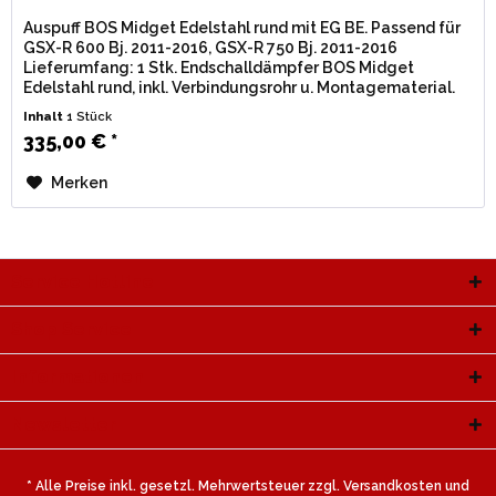
Auspuff BOS Midget Edelstahl rund mit EG BE. Passend für
GSX-R 600 Bj. 2011-2016, GSX-R 750 Bj. 2011-2016
Lieferumfang: 1 Stk. Endschalldämpfer BOS Midget
Edelstahl rund, inkl. Verbindungsrohr u. Montagematerial.
Zulassung: EG / BE...
Inhalt
1 Stück
335,00 € *
Merken
Service Hotline
Shop Service
Informationen
Newsletter
* Alle Preise inkl. gesetzl. Mehrwertsteuer zzgl.
Versandkosten
und