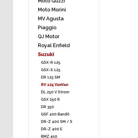
Moto Guzzi
Moto Morini
MV Agusta
Piaggio
QJ Motor
Royal Enfield
Suzuki
GSX-R 125
GSX-S 125
DR 125 SM
RV 125 VanVan
DL 250 V Strom
GSX 250 R
DR 350
GSF 400 Bandit
DR-Z 400 SM / S
DR-Z 400 E
RMZ 450