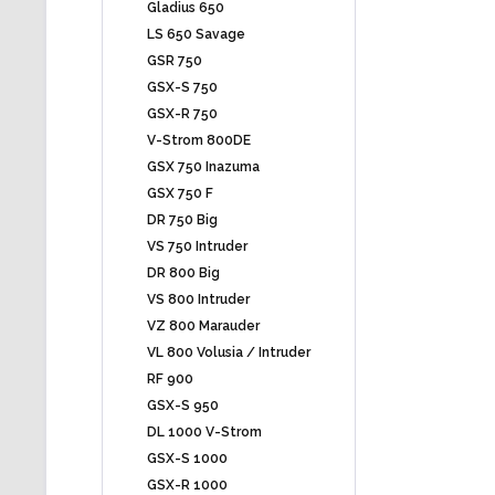
Gladius 650
LS 650 Savage
GSR 750
GSX-S 750
GSX-R 750
V-Strom 800DE
GSX 750 Inazuma
GSX 750 F
DR 750 Big
VS 750 Intruder
DR 800 Big
VS 800 Intruder
VZ 800 Marauder
VL 800 Volusia / Intruder
RF 900
GSX-S 950
DL 1000 V-Strom
GSX-S 1000
GSX-R 1000