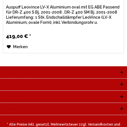
Auspuff Leovince LV-X Aluminium oval mit EG ABE Passend
für DR-Z 400 S Bj. 2001-2008 , DR-Z 400 SM Bj. 2001-2008
Lieferumfang: 1 Stk. Endschalldämpfer LeoVince (LV-X
Aluminium, ovale Form), inkl. Verbindungsrohr u.
Montagematerial....
419,00 € *
Merken
Service Hotline
Shop Service
Informationen
Newsletter
* Alle Preise inkl. gesetzl. Mehrwertsteuer zzgl.
Versandkosten
und