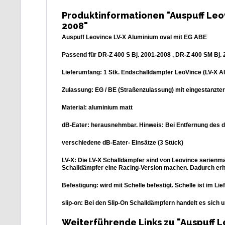
Produktinformationen "Auspuff Leov
2008"
Auspuff Leovince LV-X Aluminium oval mit EG ABE
Passend für DR-Z 400 S Bj. 2001-2008 , DR-Z 400 SM Bj.
Lieferumfang: 1 Stk. Endschalldämpfer LeoVince (LV-X Al
Zulassung: EG / BE (Straßenzulassung) mit eingestanzte
Material: aluminium matt
dB-Eater: herausnehmbar. Hinweis: Bei Entfernung des dB
verschiedene dB-Eater- Einsätze (3 Stück)
LV-X: Die LV-X Schalldämpfer sind von Leovince serienmä
Schalldämpfer eine Racing-Version machen. Dadurch erhäl
Befestigung: wird mit Schelle befestigt. Schelle ist im Li
slip-on: Bei den Slip-On Schalldämpfern handelt es sich
Weiterführende Links zu "Auspuff L