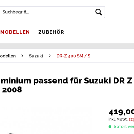
 MODELLEN
ZUBEHÖR
odellen
Suzuki
DR-Z 400 SM / S
uminium passend für Suzuki DR Z
s 2008
419,00
inkl. MwSt.
zz
Sofort ver