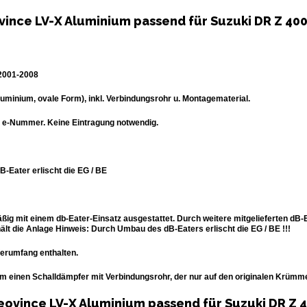
ince LV-X Aluminium passend für Suzuki DR Z 400 
 2001-2008
uminium, ovale Form), inkl. Verbindungsrohr u. Montagematerial.
r e-Nummer. Keine Eintragung notwendig.
-Eater erlischt die EG / BE
ßig mit einem db-Eater-Einsatz ausgestattet. Durch weitere mitgelieferten dB-
t die Anlage Hinweis: Durch Umbau des dB-Eaters erlischt die EG / BE !!!
eferumfang enthalten.
 um einen Schalldämpfer mit Verbindungsrohr, der nur auf den originalen Krüm
eovince LV-X Aluminium passend für Suzuki DR Z 4