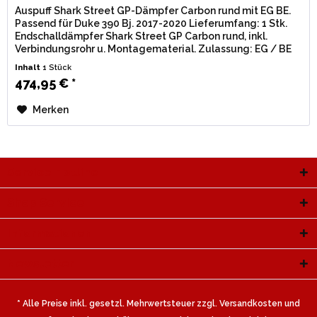
Auspuff Shark Street GP-Dämpfer Carbon rund mit EG BE.
Passend für Duke 390 Bj. 2017-2020 Lieferumfang: 1 Stk.
Endschalldämpfer Shark Street GP Carbon rund, inkl.
Verbindungsrohr u. Montagematerial. Zulassung: EG / BE
(Straßenzulassung)...
Inhalt
1 Stück
474,95 € *
Merken
Service Hotline
Shop Service
Informationen
Newsletter
* Alle Preise inkl. gesetzl. Mehrwertsteuer zzgl.
Versandkosten
und