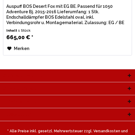
Auspuff BOS Desert Fox mit EG BE. Passend für 1050
Adventure Bj. 2015-2016 Lieferumfang: 1 Stk.
Endschalldämpfer BOS Edelstahl oval, inkl.
Verbindungsrohr u. Montagematerial. Zulassung: EG / BE
(Straßenzulassung) mit eingestanzter...
Inhalt
1 Stück
665,00 € *
Merken
Service Hotline
Shop Service
Informationen
Newsletter
* Alle Preise inkl. gesetzl. Mehrwertsteuer zzgl.
Versandkosten
und