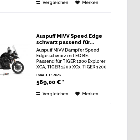
Vergleichen
Merken
/ BE...
Auspuff MiVV Speed Edge
schwarz passend für...
Auspuff MiVV Dämpfer Speed
Edge schwarz mit EG BE.
Passend für TIGER 1200 Explorer
XCA, TIGER 1200 XCx, TIGER 1200
XR, TIGER 1200 XRT, TIGER 1200
Inhalt
1 Stück
XRx Bj. 2016-2020 Typ: TV1F44E
569,00 € *
Lieferumfang: 1 Stk.
Endschalldämpfer MiVV Speed
Vergleichen
Merken
Edge...