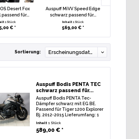
BOS Desert Fox
Auspuff MiVV Speed Edge
Auspuff Stor
 passend für...
schwarz passend für...
400 mm pa
alt
1 Stück
Inhalt
1 Stück
Inha
5,00 € *
569,00 € *
249,
Sortierung:
Auspuff Bodis PENTA TEC
schwarz passend für...
Auspuff Bodis PENTA Tec-
Dämpfer schwarz mit EG BE.
Passend für Tiger 1200 Explorer
Bj. 2012-2015 Lieferumfang: 1
Stk. Endschalldämpfer Bodis
Inhalt
1 Stück
PENTA TEC tri-oval schwarz, inkl.
589,00 € *
Verbindungsrohr u.
Montagematerial. Zulassung: EG