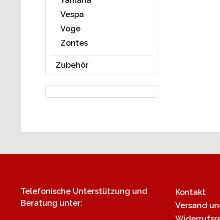
Yamaha
Vespa
Voge
Zontes
Zubehör
Service Hotline
Shop Servi
Telefonische Unterstützung und
Kontakt
Beratung unter:
Versand u
Widerrufsr