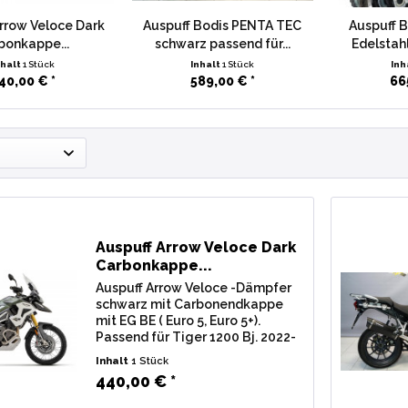
rrow Veloce Dark
Auspuff Bodis PENTA TEC
Auspuff 
bonkappe...
schwarz passend für...
Edelstahl
nhalt
1 Stück
Inhalt
1 Stück
Inh
40,00 € *
589,00 € *
66
Auspuff Arrow Veloce Dark
Carbonkappe...
Auspuff Arrow Veloce -Dämpfer
schwarz mit Carbonendkappe
mit EG BE ( Euro 5, Euro 5+).
Passend für Tiger 1200 Bj. 2022-
2026 Typ: PV01, PVB0
Inhalt
1 Stück
Lieferumfang: 1 Stk.
440,00 € *
Endschalldämpfer Arrow Veloce
Dark (Aluminium schwarz) mit