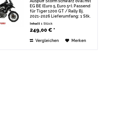
Auspuff Storm schwarz oval mit
EG BE (Euro 5, Euro 5+). Passend
für Tiger 1200 GT / Rally Bj.
2021-2026 Lieferumfang: 1 Stk.
Endschalldämpfer Storm
Inhalt
1 Stück
schwarz oval, inkl.
249,00 € *
Verbindungsrohr u.
Montagematerial. Zulassung: EG
Vergleichen
Merken
/ BE...