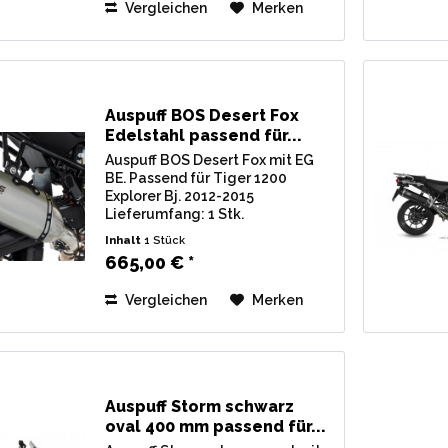
Vergleichen
Merken
Carbonendkappe,...
Auspuff BOS Desert Fox
Edelstahl passend für...
Auspuff BOS Desert Fox mit EG
BE. Passend für Tiger 1200
Explorer Bj. 2012-2015
Lieferumfang: 1 Stk.
Endschalldämpfer BOS Desert
Inhalt
1 Stück
Fox Edelstahl oval, inkl.
665,00 € *
Verbindungsrohr u.
Montagematerial. Zulassung: EG
Vergleichen
Merken
/ BE (Straßenzulassung) mit...
Auspuff Storm schwarz
oval 400 mm passend für...