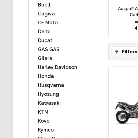
Buell
Auspuff A
Cagiva
Car
CF Moto
I
4
Derbi
Ducati
GAS GAS
Filtern
Gilera
Harley Davidson
Honda
Husqvarna
Hyosung
Kawasaki
KTM
Kove
Kymco