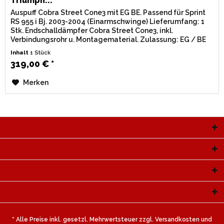
Triumph...
Auspuff Cobra Street Cone3 mit EG BE. Passend für Sprint
RS 955 i Bj. 2003-2004 (Einarmschwinge) Lieferumfang: 1
Stk. Endschalldämpfer Cobra Street Cone3, inkl.
Verbindungsrohr u. Montagematerial. Zulassung: EG / BE
(Straßenzulassung)...
Inhalt
1 Stück
319,00 € *
Merken
Service Hotline
Shop Service
Informationen
Newsletter
* Alle Preise inkl. gesetzl. Mehrwertsteuer zzgl.
Versandkosten
und