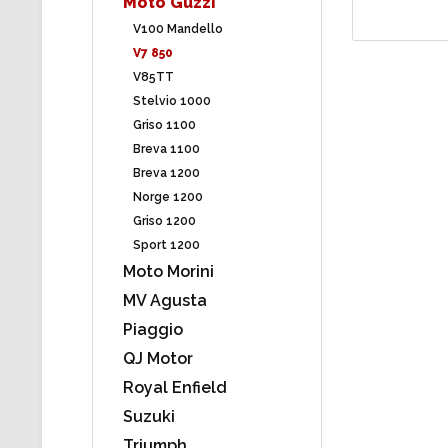
Moto Guzzi
V100 Mandello
V7 850
V85TT
Stelvio 1000
Griso 1100
Breva 1100
Breva 1200
Norge 1200
Griso 1200
Sport 1200
Moto Morini
MV Agusta
Piaggio
QJ Motor
Royal Enfield
Suzuki
Triumph