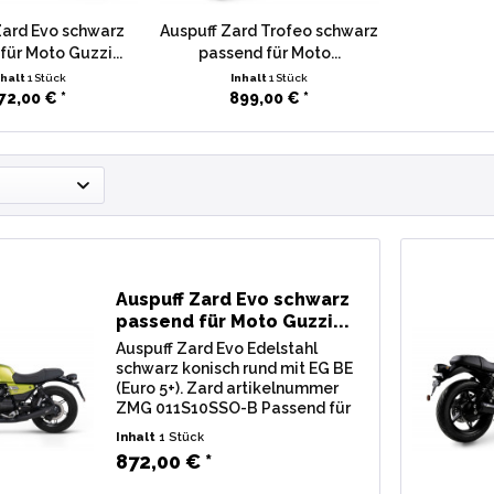
Zard Evo schwarz
Auspuff Zard Trofeo schwarz
für Moto Guzzi...
passend für Moto...
nhalt
1 Stück
Inhalt
1 Stück
72,00 € *
899,00 € *
Auspuff Zard Evo schwarz
passend für Moto Guzzi...
Auspuff Zard Evo Edelstahl
schwarz konisch rund mit EG BE
(Euro 5+). Zard artikelnummer
ZMG 011S10SSO-B Passend für
V7 850 Special, V7 850 Stone, V7
Inhalt
1 Stück
850 Sport Bj. 2025 2026
872,00 € *
Lieferumfang: 2 Stk.
Endschalldämpfer Zard Evo