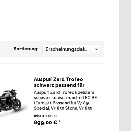
Sortierung:
Auspuff Zard Trofeo
schwarz passend für
Moto...
Auspuff Zard Trofeo Edelstahl
schwarz konisch rund mit EG BE
(Euro 5+). Passend für V7 850
Special, V7 850 Stone, V7 850
Sport Bj. 2025 Lieferumfang: 2
Inhalt
1 Stück
Stk. Endschalldämpfer Zard
899,00 € *
Trofeo Edelstahl schwarz
konisch rund, inkl....