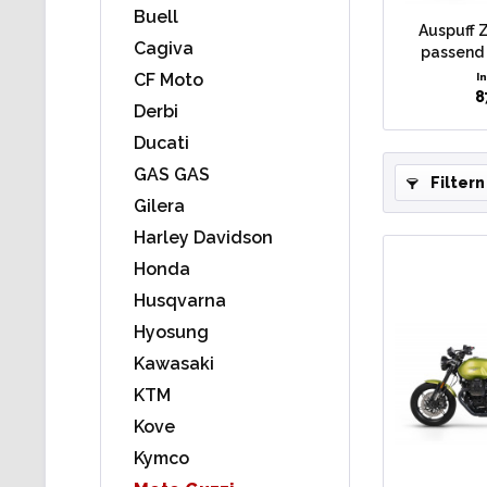
Buell
Auspuff 
Cagiva
passend 
CF Moto
I
8
Derbi
Ducati
GAS GAS
Filtern
Gilera
Harley Davidson
Honda
Husqvarna
Hyosung
Kawasaki
KTM
Kove
Kymco