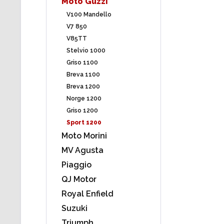
Moto Guzzi
V100 Mandello
V7 850
V85TT
Stelvio 1000
Griso 1100
Breva 1100
Breva 1200
Norge 1200
Griso 1200
Sport 1200
Moto Morini
MV Agusta
Piaggio
QJ Motor
Royal Enfield
Suzuki
Triumph