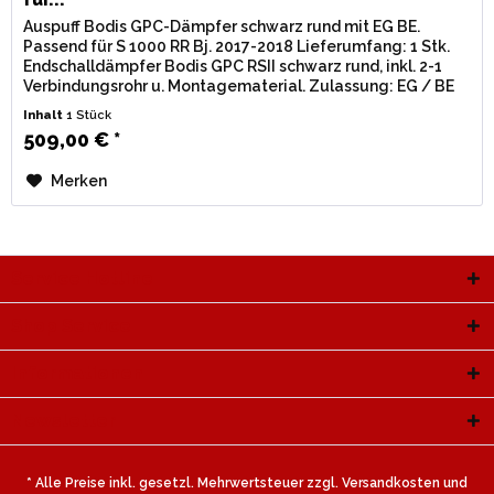
Auspuff Bodis GPC-Dämpfer schwarz rund mit EG BE.
Passend für S 1000 RR Bj. 2017-2018 Lieferumfang: 1 Stk.
Endschalldämpfer Bodis GPC RSII schwarz rund, inkl. 2-1
Verbindungsrohr u. Montagematerial. Zulassung: EG / BE
(Straßenzulassung)...
Inhalt
1 Stück
509,00 € *
Merken
Service Hotline
Shop Service
Informationen
Newsletter
* Alle Preise inkl. gesetzl. Mehrwertsteuer zzgl.
Versandkosten
und