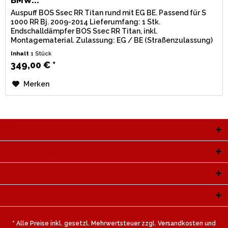
BMW...
Auspuff BOS Ssec RR Titan rund mit EG BE. Passend für S
1000 RR Bj. 2009-2014 Lieferumfang: 1 Stk.
Endschalldämpfer BOS Ssec RR Titan, inkl.
Montagematerial. Zulassung: EG / BE (Straßenzulassung)
mit eingestanzter e-Nummer. Keine...
Inhalt
1 Stück
349,00 € *
Merken
Service Hotline
Shop Service
Informationen
Newsletter
* Alle Preise inkl. gesetzl. Mehrwertsteuer zzgl.
Versandkosten
und