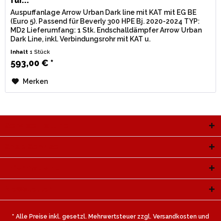
für...
Auspuffanlage Arrow Urban Dark line mit KAT mit EG BE
(Euro 5). Passend für Beverly 300 HPE Bj. 2020-2024 TYP:
MD2 Lieferumfang: 1 Stk. Endschalldämpfer Arrow Urban
Dark Line, inkl. Verbindungsrohr mit KAT u.
Montagematerial. Zulassung:...
Inhalt
1 Stück
593,00 € *
Merken
Service Hotline
Shop Service
Informationen
Newsletter
* Alle Preise inkl. gesetzl. Mehrwertsteuer zzgl.
Versandkosten
und